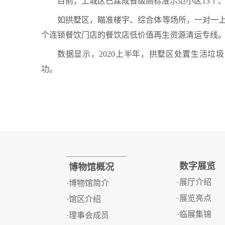
目前，上城区已建成省级高标准示范小区13个、市
如拱墅区，瞄准楼宇、综合体等场所，一对一上
个连锁餐饮门店的餐饮店低价值再生资源清运专线
数据显示，2020上半年，拱墅区处置生活垃圾1
功。
数字展览
博物馆概况
·展厅介绍
·博物馆简介
·展览亮点
·馆区介绍
·临展集锦
·理事会成员