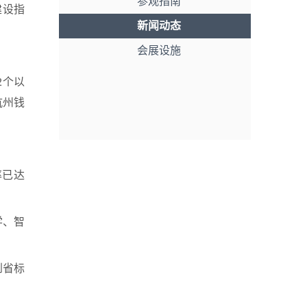
参观指南
建设指
新闻动态
会展设施
2个以
杭州钱
率已达
学、智
到省标