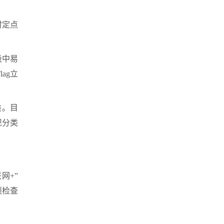
时定点
圾中易
ag立
类。目
现分类
网+”
项检查