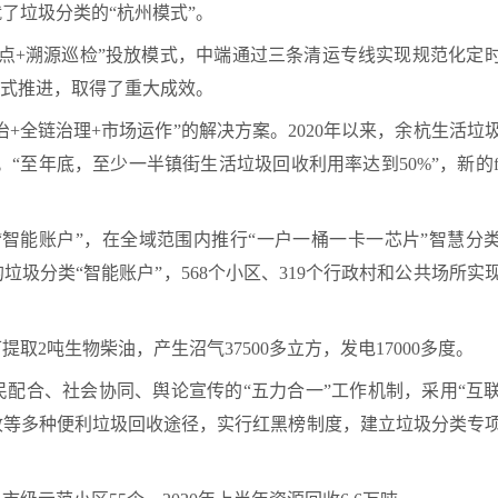
了垃圾分类的“杭州模式”。
点+溯源巡检”投放模式，中端通过三条清运专线实现规范化定
等方式推进，取得了重大成效。
治+全链治理+市场运作”的解决方案。2020年以来，余杭生活垃
。“至年底，至少一半镇街生活垃圾回收利用率达到50%”，新的fl
智能账户”，在全域范围内推行“一户一桶一卡一芯片”智慧分
的垃圾分类“智能账户”，568个小区、319个行政村和公共场所实
提取2吨生物柴油，产生沼气37500多立方，发电17000多度。
配合、社会协同、舆论宣传的“五力合一”工作机制，采用“互联
收等多种便利垃圾回收途径，实行红黑榜制度，建立垃圾分类专