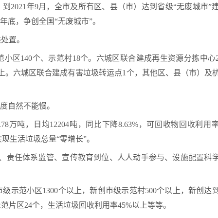
到2021年9月，全市及所有区、县（市）达到省级“无废城市”
23年底，争创全国“无废城市”。
类处置。
范小区140个、示范村18个。六城区联合建成再生资源分拣中心
上。六城区联合建成有害垃圾转运点1个，其他区、县（市）及
进度自然不能慢。
.78万吨，日均12204吨，同比下降8.63%，可回收物回收利用
实现生活垃圾总量“零增长”。
完备、责任体系监管、宣传教育到位、人人动手参与、设施配置科
示范小区1300个以上，新创市级示范村500个以上，新创达
示范片区24个，生活垃圾回收利用率45%以上等等。